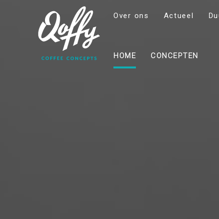
Over ons
Actueel
Du
HOME
CONCEPTEN