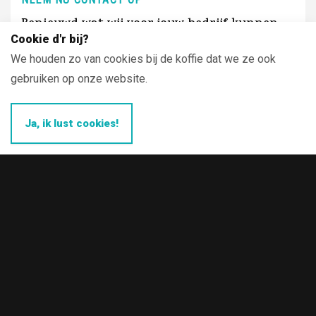
Benieuwd wat wij voor jouw bedrijf kunnen
Cookie d'r bij?
betekenen?
We houden zo van cookies bij de koffie dat we ze ook
gebruiken op onze website.
Voornaam
*
Ja, ik lust cookies!
Achternaam
*
E-mailadres
*
Telefoonnummer